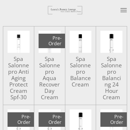
Ga
direct
naar
de
hoofdinhoud
Pre-
Order
Spa
Spa
Spa
Spa
Salonne
Salonne
Salonne
Salonne
pro Anti
pro
pro
pro
Aging
Aqua
Balance
Balanci
Protect
Recover
Cream
ng 24
Cream
Day
Hour
Spf-30
Cream
Cream
Pre-
Pre-
Pre-
Order
Order
Order