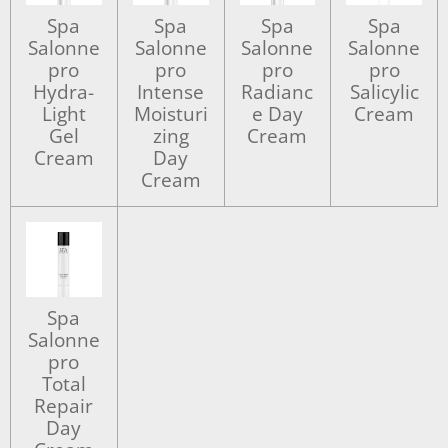
Spa
Spa
Spa
Spa
Salonne
Salonne
Salonne
Salonne
pro
pro
pro
pro
Hydra-
Intense
Radianc
Salicylic
Light
Moisturi
e Day
Cream
Gel
zing
Cream
Cream
Day
Cream
Spa
Salonne
pro
Total
Repair
Day