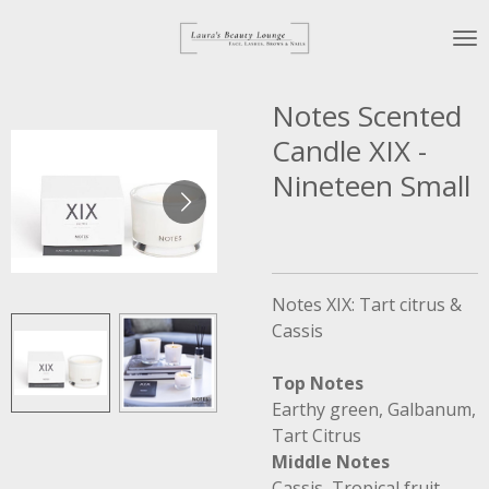
Ga
direct
naar
de
Notes Scented
hoofdinhoud
Candle XIX -
Nineteen Small
Notes XIX: Tart citrus &
Cassis
Top Notes
Earthy green, Galbanum,
Tart Citrus
Middle Notes
Cassis, Tropical fruit