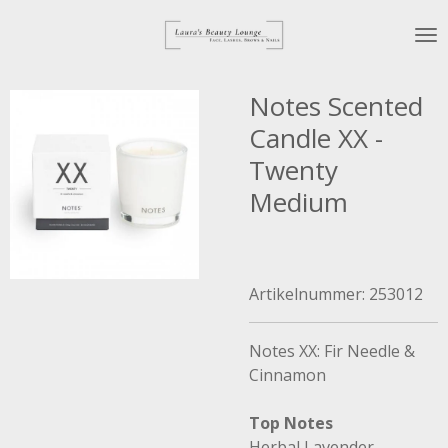
Ga
direct
naar
de
Notes Scented
hoofdinhoud
Candle XX -
Twenty
Medium
Artikelnummer:
253012
Notes XX: Fir Needle &
Cinnamon
Top Notes
Herbal Lavender