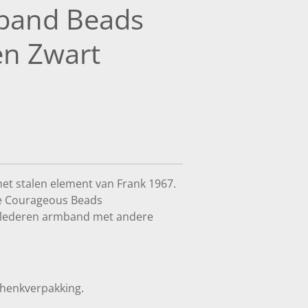
band Beads
en Zwart
t stalen element van Frank 1967.
e Courageous Beads
lederen armband met andere
chenkverpakking.