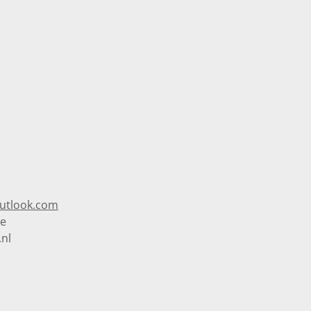
utlook.com
ge
.nl