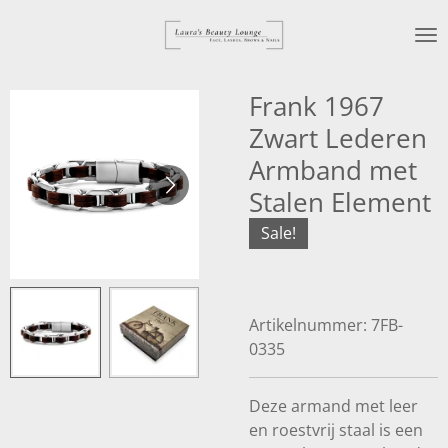
Ga
direct
naar
de
Frank 1967
hoofdinhoud
Zwart Lederen
Armband met
Stalen Element
Sale!
Artikelnummer:
7FB-
0335
Deze armand met leer
en roestvrij staal is een