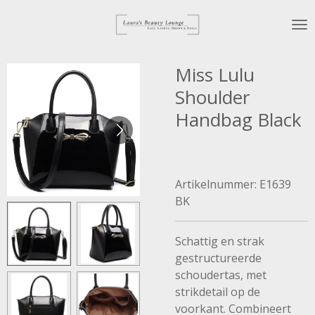
Ga
direct
naar
de
Miss Lulu
hoofdinhoud
Shoulder
Handbag Black
Artikelnummer:
E1639
BK
Schattig en strak
gestructureerde
schoudertas, met
strikdetail op de
voorkant. Combineert